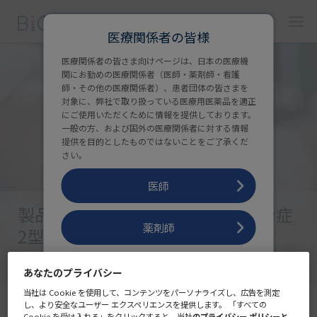
医療関係者の皆様
医療関係者の皆さま向けページは、日本の医療機
関にお勤めの医療関係者（医師・薬剤師・看護
師・その他の医療関係者）、患者団体の皆さまを
対象に、弊社で取り扱っている医療用医薬品を適正
にご使用いただくために情報を提供しております。
一般の方、および国外の医療関係者に対する情報
提供を目的としたものではないことをご了承くだ
さい。
医師
製品情報
：
セロイドリポフスチン症
薬剤師
2型治療剤
看護師
あなたのプライバシー
医療関係者の皆様向けに、
BioMarin（バイオマリン）の製品
当社は Cookie を使用して、コンテンツをパーソナライズし、広告を測定
情報をご紹介します。
し、より安全なユーザー エクスペリエンスを提供します。 「すべての
その他医療関係者
Cookie を受け入れる」をクリックすると、当社
のプライバシー ポリシーと