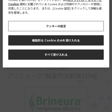
Cookie
通知に記載されている Cookie および同様のテクノロジーの使用に
トップページ
>
医療関係者の皆様
>
セロイドリポフスチン症2型治療剤：製
同意したことになります。 または、[Cookie 設定] をクリックして詳細な選
品情報
択を管理します。
医療関係者ではない方
製品情報
医療情報リファレンス
クッキーの設定
トップページへ戻る
機能的な Cookie のみを受け入れる
製品情報
すべて受け入れる
セロイドリポフスチン症2型治療剤
ブリニューラ®脳室内注射液150㎎