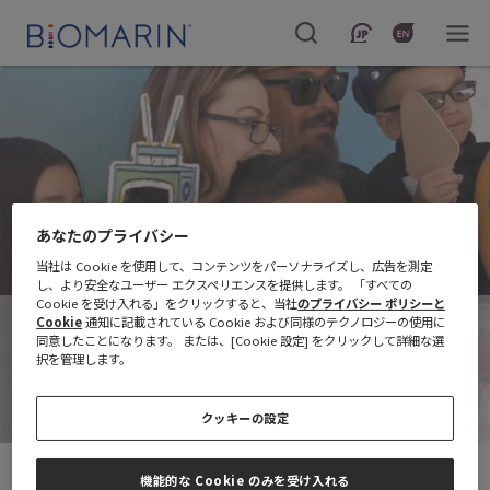
あなたのプライバシー
当社は Cookie を使用して、コンテンツをパーソナライズし、広告を測定
し、より安全なユーザー エクスペリエンスを提供します。 「すべての
Cookie を受け入れる」をクリックすると、当社
のプライバシー ポリシーと
Cookie
通知に記載されている Cookie および同様のテクノロジーの使用に
プレスリリース詳細
同意したことになります。 または、[Cookie 設定] をクリックして詳細な選
択を管理します。
クッキーの設定
報道関係者の皆様向けに、
BioMarin（バイオマリン）の
最新の
プレスリリースをご案内しています。
機能的な Cookie のみを受け入れる