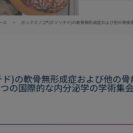
ース
>
ボックスゾゴ®(ボソリチド)の軟骨無形成症および他の骨疾
チド)の軟骨無形成症および他の
2つの国際的な内分泌学の学術集