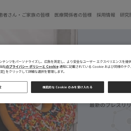
患者さん・ご家族の皆様
医療関係者の皆様
採用情報
研究
プレスリ
、コンテンツをパーソナライズし、広告を測定し、より安全なユーザー エクスペリエンスを提供しま
当社
のプライバシー ポリシーと Cookie
通知に記載されている Cookie および同様の
e 設定] をクリックして詳細な選択を管理します。
報道関係者の皆
定
機能的な Cookie のみを受け入れる
BioMarin（バ
最新のプレスリ