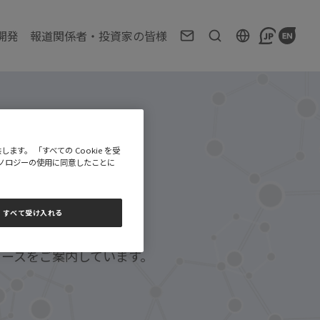
開発
報道関係者・投資家の皆様
リース詳細
す。 「すべての Cookie を受
テクノロジーの使用に同意したことに
様向けに、
すべて受け入れる
イオマリン）の
リースをご案内しています。