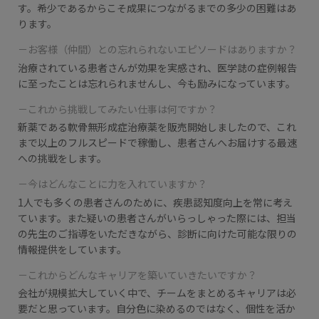
す。
希少であるからこそ成果につながるまでの多少の困難はあ
ります。
－お客様（仲間）との忘れられないエピソードはありますか？
治療されている患者さんが効果を実感され、医学誌の症例報告
に至ったことは忘れられませんし、今も励みになっています。
－これから挑戦してみたい仕事は何ですか？
新薬である軟骨無形成症治療薬を販売開始しましたので、これ
まで以上のフルスピードで稼働し、患者さんへお届けする最速
への挑戦をします。
－今はどんなことに力を入れていますか？
1人でも多くの患者さんのために、疾患認知度向上を常に考え
ています。​
また疑いの患者さんがいらっしゃった際には、担当
の先生のご指導をいただきながら、診断に向けた可能な限りの
情報提供をしています。
－これからどんなキャリアを築いていきたいですか？
会社が規模拡大していく中で、チームをまとめるキャリアは必
要だと思っています。
​自分色に染めるのではなく、個性を活か