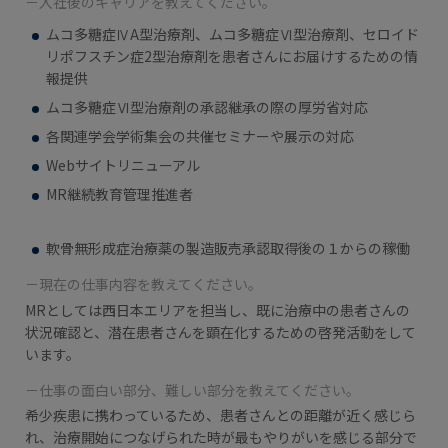
－入社後のキャリアを教えてください。
ムコ多糖症ⅣA型治療剤、ムコ多糖症Ⅵ型治療剤、セロイド
リポフスチン症2型治療剤を患者さんにお届けするための情
報提供
ムコ多糖症Ⅵ型治療剤の承認継承の際の厚労省対応
各関連学会学術集会の共催セミナーや展示の対応
Webサイトリニューアル
MR継続教育管理推進者
軟骨無形成症治療薬の製造販売承認取得後の１からの稼働
－現在の仕事内容を教えてください。
MRとしては西日本エリアを担当し、既に治療中の患者さんの
状況確認と、潜在患者さんを顕在化するための啓発活動をして
います。
－仕事の面白い部分、難しい部分を教えてください。
希少疾患に携わっているため、患者さんとの距離が近く感じら
れ、治療開始につなげられた時が最もやりがいを感じる部分で